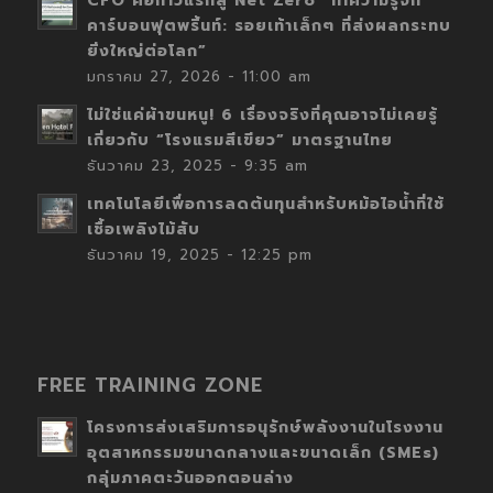
CFO คือก้าวแรกสู่ Net Zero “ทำความรู้จัก
คาร์บอนฟุตพริ้นท์: รอยเท้าเล็กๆ ที่ส่งผลกระทบ
ยิ่งใหญ่ต่อโลก”
มกราคม 27, 2026 - 11:00 am
ไม่ใช่แค่ผ้าขนหนู! 6 เรื่องจริงที่คุณอาจไม่เคยรู้
เกี่ยวกับ “โรงแรมสีเขียว” มาตรฐานไทย
ธันวาคม 23, 2025 - 9:35 am
เทคโนโลยีเพื่อการลดต้นทุนสำหรับหม้อไอน้ำที่ใช้
เชื้อเพลิงไม้สับ
ธันวาคม 19, 2025 - 12:25 pm
FREE TRAINING ZONE
โครงการส่งเสริมการอนุรักษ์พลังงานในโรงงาน
อุตสาหกรรมขนาดกลางและขนาดเล็ก (SMEs)
กลุ่มภาคตะวันออกตอนล่าง