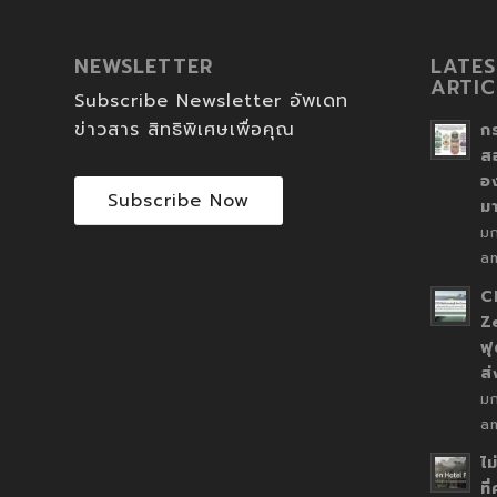
NEWSLETTER
LATES
ARTIC
Subscribe Newsletter อัพเดท
ข่าวสาร สิทธิพิเศษเพื่อคุณ
ก
ส
อ
Subscribe Now
ม
ม
a
C
Z
ฟุ
ส
ม
a
ไม
ที