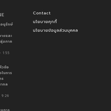
Contact
NE
นโยบายคุกกี้
อนุรักษ์
นโยบายข้อมูลส่วนบุคคล
ลางและ
ลุ่มภาค
 1:55
ัวข้อ
็จในการ
าร
สากล
 9:26
บบการ