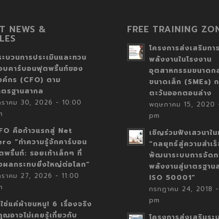
T NEWS &
FREE TRAINING ZO
LES
โครงการส่งเสริมการ
ระบวนการประเมินและทวน
พลังงานในโรงงาน
อบคาร์บอนฟุตพริ้นท์ของ
อุตสาหกรรมขนาดก
งค์กร (CFO) ตาม
ขนาดเล็ก (SMEs) ก
าตรฐานสากล
ตะวันออกตอนล่าง
กราคม 30, 2026 - 10:00
พฤษภาคม 15, 2020 -
m
pm
FO คือก้าวแรกสู่ Net
เชิญร่วมฟังเสวนาในห
ero “ทำความรู้จักคาร์บอน
“กลยุทธ์สู่ความสำเร
ตพริ้นท์: รอยเท้าเล็กๆ ที่
พัฒนาระบบการจัดก
่งผลกระทบยิ่งใหญ่ต่อโลก”
พลังงานสู่มาตรฐาน
กราคม 27, 2026 - 11:00
ISO 50001”
m
กรกฎาคม 24, 2018 -
pm
่ใช่แค่ผ้าขนหนู! 6 เรื่องจริง
่คุณอาจไม่เคยรู้เกี่ยวกับ
โครงการส่งเสริมระ