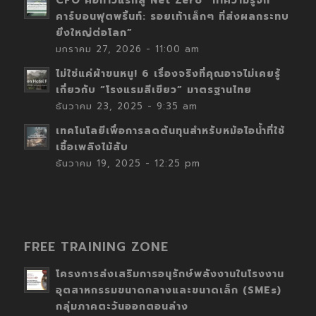
CFO คือก้าวแรกสู่ Net Zero “ทำความรู้จัก
คาร์บอนฟุตพริ้นท์: รอยเท้าเล็กๆ ที่ส่งผลกระทบ
ยิ่งใหญ่ต่อโลก”
มกราคม 27, 2026 - 11:00 am
ไม่ใช่แค่ผ้าขนหนู! 6 เรื่องจริงที่คุณอาจไม่เคยรู้
เกี่ยวกับ “โรงแรมสีเขียว” มาตรฐานไทย
ธันวาคม 23, 2025 - 9:35 am
เทคโนโลยีเพื่อการลดต้นทุนสำหรับหม้อไอน้ำที่ใช้
เชื้อเพลิงไม้สับ
ธันวาคม 19, 2025 - 12:25 pm
FREE TRAINING ZONE
โครงการส่งเสริมการอนุรักษ์พลังงานในโรงงาน
อุตสาหกรรมขนาดกลางและขนาดเล็ก (SMEs)
กลุ่มภาคตะวันออกตอนล่าง