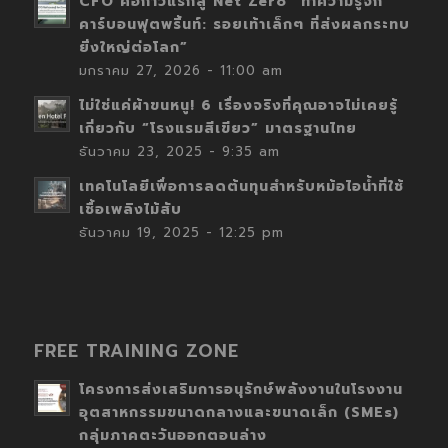
CFO คือก้าวแรกสู่ Net Zero “ทำความรู้จัก
คาร์บอนฟุตพริ้นท์: รอยเท้าเล็กๆ ที่ส่งผลกระทบ
ยิ่งใหญ่ต่อโลก”
มกราคม 27, 2026 - 11:00 am
ไม่ใช่แค่ผ้าขนหนู! 6 เรื่องจริงที่คุณอาจไม่เคยรู้
เกี่ยวกับ “โรงแรมสีเขียว” มาตรฐานไทย
ธันวาคม 23, 2025 - 9:35 am
เทคโนโลยีเพื่อการลดต้นทุนสำหรับหม้อไอน้ำที่ใช้
เชื้อเพลิงไม้สับ
ธันวาคม 19, 2025 - 12:25 pm
FREE TRAINING ZONE
โครงการส่งเสริมการอนุรักษ์พลังงานในโรงงาน
อุตสาหกรรมขนาดกลางและขนาดเล็ก (SMEs)
กลุ่มภาคตะวันออกตอนล่าง