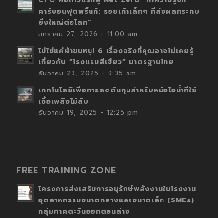
CFO คือก้าวแรกสู่ Net Zero “ทำความรู้จัก
คาร์บอนฟุตพริ้นท์: รอยเท้าเล็กๆ ที่ส่งผลกระทบ
ยิ่งใหญ่ต่อโลก”
มกราคม 27, 2026 - 11:00 am
ไม่ใช่แค่ผ้าขนหนู! 6 เรื่องจริงที่คุณอาจไม่เคยรู้
เกี่ยวกับ “โรงแรมสีเขียว” มาตรฐานไทย
ธันวาคม 23, 2025 - 9:35 am
เทคโนโลยีเพื่อการลดต้นทุนสำหรับหม้อไอน้ำที่ใช้
เชื้อเพลิงไม้สับ
ธันวาคม 19, 2025 - 12:25 pm
FREE TRAINING ZONE
โครงการส่งเสริมการอนุรักษ์พลังงานในโรงงาน
อุตสาหกรรมขนาดกลางและขนาดเล็ก (SMEs)
กลุ่มภาคตะวันออกตอนล่าง