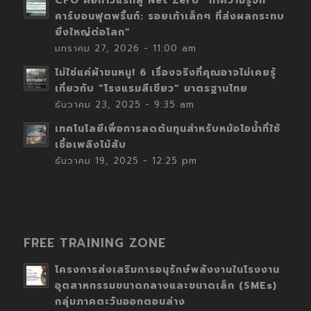
CFO คือก้าวแรกสู่ Net Zero “ทำความรู้จัก
คาร์บอนฟุตพริ้นท์: รอยเท้าเล็กๆ ที่ส่งผลกระทบ
ยิ่งใหญ่ต่อโลก”
มกราคม 27, 2026 - 11:00 am
ไม่ใช่แค่ผ้าขนหนู! 6 เรื่องจริงที่คุณอาจไม่เคยรู้
เกี่ยวกับ “โรงแรมสีเขียว” มาตรฐานไทย
ธันวาคม 23, 2025 - 9:35 am
เทคโนโลยีเพื่อการลดต้นทุนสำหรับหม้อไอน้ำที่ใช้
เชื้อเพลิงไม้สับ
ธันวาคม 19, 2025 - 12:25 pm
FREE TRAINING ZONE
โครงการส่งเสริมการอนุรักษ์พลังงานในโรงงาน
อุตสาหกรรมขนาดกลางและขนาดเล็ก (SMEs)
กลุ่มภาคตะวันออกตอนล่าง