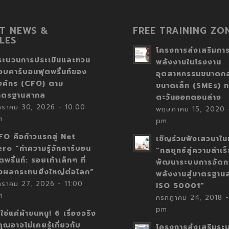
T NEWS &
FREE TRAINING ZO
LES
โครงการส่งเสริมการ
ระบวนการประเมินและทวน
พลังงานในโรงงาน
อบคาร์บอนฟุตพริ้นท์ของ
อุตสาหกรรมขนาดก
งค์กร (CFO) ตาม
ขนาดเล็ก (SMEs) ก
าตรฐานสากล
ตะวันออกตอนล่าง
กราคม 30, 2026 - 10:00
พฤษภาคม 15, 2020 -
m
pm
FO คือก้าวแรกสู่ Net
เชิญร่วมฟังเสวนาในห
ero “ทำความรู้จักคาร์บอน
“กลยุทธ์สู่ความสำเร
ตพริ้นท์: รอยเท้าเล็กๆ ที่
พัฒนาระบบการจัดก
่งผลกระทบยิ่งใหญ่ต่อโลก”
พลังงานสู่มาตรฐาน
กราคม 27, 2026 - 11:00
ISO 50001”
m
กรกฎาคม 24, 2018 -
pm
่ใช่แค่ผ้าขนหนู! 6 เรื่องจริง
่คุณอาจไม่เคยรู้เกี่ยวกับ
โครงการส่งเสริมระ