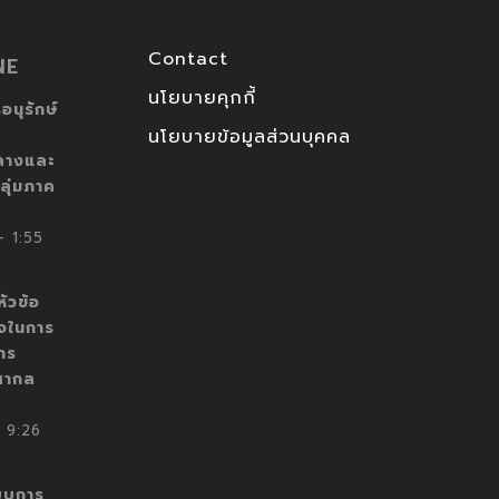
Contact
NE
นโยบายคุกกี้
อนุรักษ์
นโยบายข้อมูลส่วนบุคคล
ลางและ
ลุ่มภาค
 1:55
ัวข้อ
็จในการ
าร
สากล
 9:26
บบการ