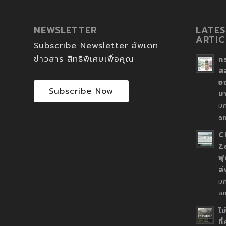
NEWSLETTER
LATES
ARTIC
Subscribe Newsletter อัพเดท
ข่าวสาร สิทธิพิเศษเพื่อคุณ
ก
ส
อ
Subscribe Now
ม
ม
a
C
Z
ฟุ
ส
ม
a
ไม
ที