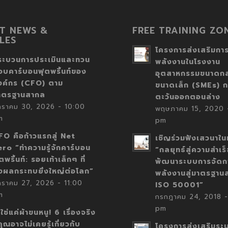
T NEWS &
FREE TRAINING ZO
LES
โครงการส่งเสริมการ
ระบวนการประเมินและทวน
พลังงานในโรงงาน
อบคาร์บอนฟุตพริ้นท์ของ
อุตสาหกรรมขนาดก
งค์กร (CFO) ตาม
ขนาดเล็ก (SMEs) ก
าตรฐานสากล
ตะวันออกตอนล่าง
กราคม 30, 2026 - 10:00
พฤษภาคม 15, 2020 -
m
pm
FO คือก้าวแรกสู่ Net
เชิญร่วมฟังเสวนาในห
ero “ทำความรู้จักคาร์บอน
“กลยุทธ์สู่ความสำเร
ตพริ้นท์: รอยเท้าเล็กๆ ที่
พัฒนาระบบการจัดก
่งผลกระทบยิ่งใหญ่ต่อโลก”
พลังงานสู่มาตรฐาน
กราคม 27, 2026 - 11:00
ISO 50001”
m
กรกฎาคม 24, 2018 -
pm
่ใช่แค่ผ้าขนหนู! 6 เรื่องจริง
่คุณอาจไม่เคยรู้เกี่ยวกับ
โครงการส่งเสริมระ