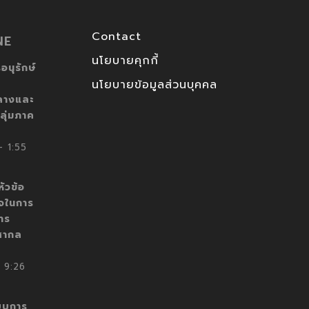
Contact
NE
นโยบายคุกกี้
อนุรักษ์
นโยบายข้อมูลส่วนบุคคล
ลางและ
ลุ่มภาค
 1:55
ัวข้อ
็จในการ
าร
สากล
 9:26
บบการ