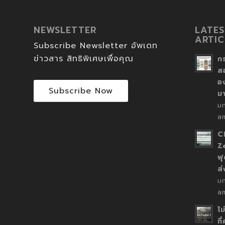
NEWSLETTER
LATES
ARTIC
Subscribe Newsletter อัพเดท
ข่าวสาร สิทธิพิเศษเพื่อคุณ
ก
ส
อ
Subscribe Now
ม
ม
a
C
Z
ฟุ
ส
ม
a
ไม
ที