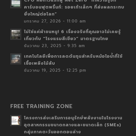
CFO คือก้าวแรกสู่ Net Zero “ทำความรู้จัก
คาร์บอนฟุตพริ้นท์: รอยเท้าเล็กๆ ที่ส่งผลกระทบ
ยิ่งใหญ่ต่อโลก”
มกราคม 27, 2026 - 11:00 am
ไม่ใช่แค่ผ้าขนหนู! 6 เรื่องจริงที่คุณอาจไม่เคยรู้
เกี่ยวกับ “โรงแรมสีเขียว” มาตรฐานไทย
ธันวาคม 23, 2025 - 9:35 am
เทคโนโลยีเพื่อการลดต้นทุนสำหรับหม้อไอน้ำที่ใช้
เชื้อเพลิงไม้สับ
ธันวาคม 19, 2025 - 12:25 pm
FREE TRAINING ZONE
โครงการส่งเสริมการอนุรักษ์พลังงานในโรงงาน
อุตสาหกรรมขนาดกลางและขนาดเล็ก (SMEs)
กลุ่มภาคตะวันออกตอนล่าง