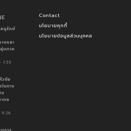
Contact
NE
นโยบายคุกกี้
อนุรักษ์
นโยบายข้อมูลส่วนบุคคล
ลางและ
ลุ่มภาค
 1:55
ัวข้อ
็จในการ
าร
สากล
 9:26
บบการ