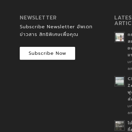
NEWSLETTER
LATES
ARTIC
Subscribe Newsletter อัพเดท
ข่าวสาร สิทธิพิเศษเพื่อคุณ
ก
ส
อ
Subscribe Now
ม
ม
a
C
Z
ฟุ
ส
ม
a
ไม
ที