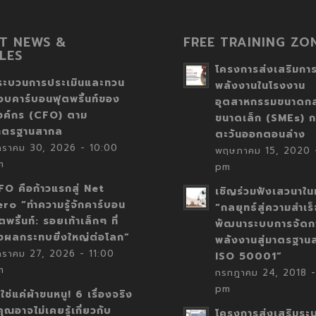
T NEWS &
FREE TRAINING ZO
LES
โครงการส่งเสริมการ
ระบวนการประเมินและทวน
พลังงานในโรงงาน
อบคาร์บอนฟุตพริ้นท์ของ
อุตสาหกรรมขนาดก
งค์กร (CFO) ตาม
ขนาดเล็ก (SMEs) ก
าตรฐานสากล
ตะวันออกตอนล่าง
กราคม 30, 2026 - 10:00
พฤษภาคม 15, 2020 -
m
pm
FO คือก้าวแรกสู่ Net
เชิญร่วมฟังเสวนาในห
ero “ทำความรู้จักคาร์บอน
“กลยุทธ์สู่ความสำเร
ตพริ้นท์: รอยเท้าเล็กๆ ที่
พัฒนาระบบการจัดก
่งผลกระทบยิ่งใหญ่ต่อโลก”
พลังงานสู่มาตรฐาน
กราคม 27, 2026 - 11:00
ISO 50001”
m
กรกฎาคม 24, 2018 -
pm
่ใช่แค่ผ้าขนหนู! 6 เรื่องจริง
่คุณอาจไม่เคยรู้เกี่ยวกับ
โครงการส่งเสริมระ