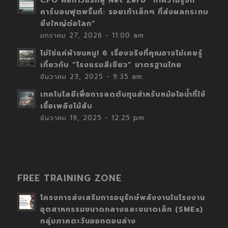
CFO คือก้าวแรกสู่ Net Zero “ทำความรู้จัก
คาร์บอนฟุตพริ้นท์: รอยเท้าเล็กๆ ที่ส่งผลกระทบ
ยิ่งใหญ่ต่อโลก”
มกราคม 27, 2026 - 11:00 am
ไม่ใช่แค่ผ้าขนหนู! 6 เรื่องจริงที่คุณอาจไม่เคยรู้
เกี่ยวกับ “โรงแรมสีเขียว” มาตรฐานไทย
ธันวาคม 23, 2025 - 9:35 am
เทคโนโลยีเพื่อการลดต้นทุนสำหรับหม้อไอน้ำที่ใช้
เชื้อเพลิงไม้สับ
ธันวาคม 19, 2025 - 12:25 pm
FREE TRAINING ZONE
โครงการส่งเสริมการอนุรักษ์พลังงานในโรงงาน
อุตสาหกรรมขนาดกลางและขนาดเล็ก (SMEs)
กลุ่มภาคตะวันออกตอนล่าง