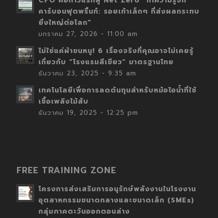
CFO คือก้าวแรกสู่ Net Zero “ทำความรู้จัก
คาร์บอนฟุตพริ้นท์: รอยเท้าเล็กๆ ที่ส่งผลกระทบ
ยิ่งใหญ่ต่อโลก”
มกราคม 27, 2026 - 11:00 am
ไม่ใช่แค่ผ้าขนหนู! 6 เรื่องจริงที่คุณอาจไม่เคยรู้
เกี่ยวกับ “โรงแรมสีเขียว” มาตรฐานไทย
ธันวาคม 23, 2025 - 9:35 am
เทคโนโลยีเพื่อการลดต้นทุนสำหรับหม้อไอน้ำที่ใช้
เชื้อเพลิงไม้สับ
ธันวาคม 19, 2025 - 12:25 pm
FREE TRAINING ZONE
โครงการส่งเสริมการอนุรักษ์พลังงานในโรงงาน
อุตสาหกรรมขนาดกลางและขนาดเล็ก (SMEs)
กลุ่มภาคตะวันออกตอนล่าง