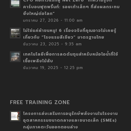
CFO คือก้าวแรกสู่ Net Zero “ทำความรู้จัก
คาร์บอนฟุตพริ้นท์: รอยเท้าเล็กๆ ที่ส่งผลกระทบ
ยิ่งใหญ่ต่อโลก”
มกราคม 27, 2026 - 11:00 am
ไม่ใช่แค่ผ้าขนหนู! 6 เรื่องจริงที่คุณอาจไม่เคยรู้
เกี่ยวกับ “โรงแรมสีเขียว” มาตรฐานไทย
ธันวาคม 23, 2025 - 9:35 am
เทคโนโลยีเพื่อการลดต้นทุนสำหรับหม้อไอน้ำที่ใช้
เชื้อเพลิงไม้สับ
ธันวาคม 19, 2025 - 12:25 pm
FREE TRAINING ZONE
โครงการส่งเสริมการอนุรักษ์พลังงานในโรงงาน
อุตสาหกรรมขนาดกลางและขนาดเล็ก (SMEs)
กลุ่มภาคตะวันออกตอนล่าง