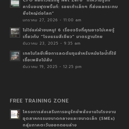
CFO คือก้าวแรกสู่ Net Zero “ทำความรู้จัก
คาร์บอนฟุตพริ้นท์: รอยเท้าเล็กๆ ที่ส่งผลกระทบ
ยิ่งใหญ่ต่อโลก”
มกราคม 27, 2026 - 11:00 am
ไม่ใช่แค่ผ้าขนหนู! 6 เรื่องจริงที่คุณอาจไม่เคยรู้
เกี่ยวกับ “โรงแรมสีเขียว” มาตรฐานไทย
ธันวาคม 23, 2025 - 9:35 am
เทคโนโลยีเพื่อการลดต้นทุนสำหรับหม้อไอน้ำที่ใช้
เชื้อเพลิงไม้สับ
ธันวาคม 19, 2025 - 12:25 pm
FREE TRAINING ZONE
โครงการส่งเสริมการอนุรักษ์พลังงานในโรงงาน
อุตสาหกรรมขนาดกลางและขนาดเล็ก (SMEs)
กลุ่มภาคตะวันออกตอนล่าง