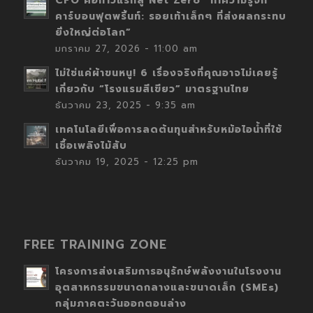
CFO คือก้าวแรกสู่ Net Zero “ทำความรู้จัก
คาร์บอนฟุตพริ้นท์: รอยเท้าเล็กๆ ที่ส่งผลกระทบ
ยิ่งใหญ่ต่อโลก”
มกราคม 27, 2026 - 11:00 am
ไม่ใช่แค่ผ้าขนหนู! 6 เรื่องจริงที่คุณอาจไม่เคยรู้
เกี่ยวกับ “โรงแรมสีเขียว” มาตรฐานไทย
ธันวาคม 23, 2025 - 9:35 am
เทคโนโลยีเพื่อการลดต้นทุนสำหรับหม้อไอน้ำที่ใช้
เชื้อเพลิงไม้สับ
ธันวาคม 19, 2025 - 12:25 pm
FREE TRAINING ZONE
โครงการส่งเสริมการอนุรักษ์พลังงานในโรงงาน
อุตสาหกรรมขนาดกลางและขนาดเล็ก (SMEs)
กลุ่มภาคตะวันออกตอนล่าง