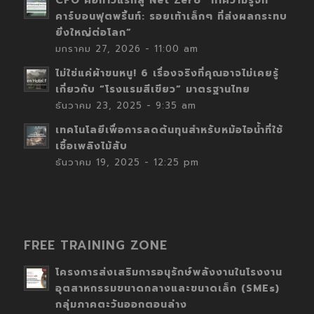
CFO คือก้าวแรกสู่ Net Zero “ทำความรู้จัก
คาร์บอนฟุตพริ้นท์: รอยเท้าเล็กๆ ที่ส่งผลกระทบ
ยิ่งใหญ่ต่อโลก”
มกราคม 27, 2026 - 11:00 am
ไม่ใช่แค่ผ้าขนหนู! 6 เรื่องจริงที่คุณอาจไม่เคยรู้
เกี่ยวกับ “โรงแรมสีเขียว” มาตรฐานไทย
ธันวาคม 23, 2025 - 9:35 am
เทคโนโลยีเพื่อการลดต้นทุนสำหรับหม้อไอน้ำที่ใช้
เชื้อเพลิงไม้สับ
ธันวาคม 19, 2025 - 12:25 pm
FREE TRAINING ZONE
โครงการส่งเสริมการอนุรักษ์พลังงานในโรงงาน
อุตสาหกรรมขนาดกลางและขนาดเล็ก (SMEs)
กลุ่มภาคตะวันออกตอนล่าง