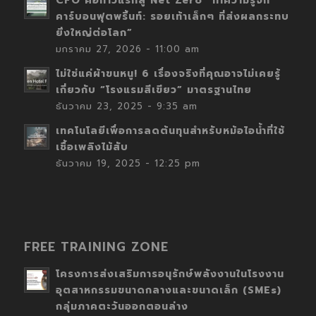
CFO คือก้าวแรกสู่ Net Zero “ทำความรู้จัก
คาร์บอนฟุตพริ้นท์: รอยเท้าเล็กๆ ที่ส่งผลกระทบ
ยิ่งใหญ่ต่อโลก”
มกราคม 27, 2026 - 11:00 am
ไม่ใช่แค่ผ้าขนหนู! 6 เรื่องจริงที่คุณอาจไม่เคยรู้
เกี่ยวกับ “โรงแรมสีเขียว” มาตรฐานไทย
ธันวาคม 23, 2025 - 9:35 am
เทคโนโลยีเพื่อการลดต้นทุนสำหรับหม้อไอน้ำที่ใช้
เชื้อเพลิงไม้สับ
ธันวาคม 19, 2025 - 12:25 pm
FREE TRAINING ZONE
โครงการส่งเสริมการอนุรักษ์พลังงานในโรงงาน
อุตสาหกรรมขนาดกลางและขนาดเล็ก (SMEs)
กลุ่มภาคตะวันออกตอนล่าง