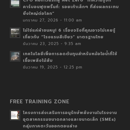
CFO คือก้าวแรกสู่ Net Zero “ทำความรู้จัก
คาร์บอนฟุตพริ้นท์: รอยเท้าเล็กๆ ที่ส่งผลกระทบ
ยิ่งใหญ่ต่อโลก”
มกราคม 27, 2026 - 11:00 am
ไม่ใช่แค่ผ้าขนหนู! 6 เรื่องจริงที่คุณอาจไม่เคยรู้
เกี่ยวกับ “โรงแรมสีเขียว” มาตรฐานไทย
ธันวาคม 23, 2025 - 9:35 am
เทคโนโลยีเพื่อการลดต้นทุนสำหรับหม้อไอน้ำที่ใช้
เชื้อเพลิงไม้สับ
ธันวาคม 19, 2025 - 12:25 pm
FREE TRAINING ZONE
โครงการส่งเสริมการอนุรักษ์พลังงานในโรงงาน
อุตสาหกรรมขนาดกลางและขนาดเล็ก (SMEs)
กลุ่มภาคตะวันออกตอนล่าง