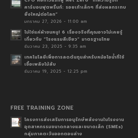
CFO คือก้าวแรกสู่ Net Zero “ทำความรู้จัก
คาร์บอนฟุตพริ้นท์: รอยเท้าเล็กๆ ที่ส่งผลกระทบ
ยิ่งใหญ่ต่อโลก”
มกราคม 27, 2026 - 11:00 am
ไม่ใช่แค่ผ้าขนหนู! 6 เรื่องจริงที่คุณอาจไม่เคยรู้
เกี่ยวกับ “โรงแรมสีเขียว” มาตรฐานไทย
ธันวาคม 23, 2025 - 9:35 am
เทคโนโลยีเพื่อการลดต้นทุนสำหรับหม้อไอน้ำที่ใช้
เชื้อเพลิงไม้สับ
ธันวาคม 19, 2025 - 12:25 pm
FREE TRAINING ZONE
โครงการส่งเสริมการอนุรักษ์พลังงานในโรงงาน
อุตสาหกรรมขนาดกลางและขนาดเล็ก (SMEs)
กลุ่มภาคตะวันออกตอนล่าง