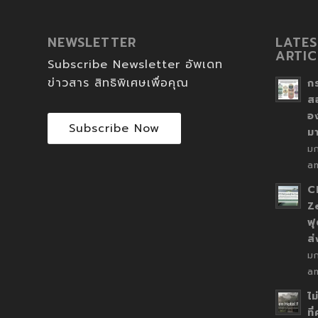
NEWSLETTER
LATES
ARTIC
Subscribe Newsletter อัพเดท
ข่าวสาร สิทธิพิเศษเพื่อคุณ
ก
ส
อ
Subscribe Now
ม
ม
a
C
Z
ฟุ
ส
ม
a
ไม
ที