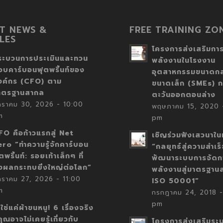
T NEWS &
FREE TRAINING ZO
LES
โครงการส่งเสริมการ
ระบวนการประเมินและทวน
พลังงานในโรงงาน
อบคาร์บอนฟุตพริ้นท์ของ
อุตสาหกรรมขนาดก
งค์กร (CFO) ตาม
ขนาดเล็ก (SMEs) ก
าตรฐานสากล
ตะวันออกตอนล่าง
กราคม 30, 2026 - 10:00
พฤษภาคม 15, 2020 -
m
pm
FO คือก้าวแรกสู่ Net
เชิญร่วมฟังเสวนาในห
ero “ทำความรู้จักคาร์บอน
“กลยุทธ์สู่ความสำเร
ตพริ้นท์: รอยเท้าเล็กๆ ที่
พัฒนาระบบการจัดก
่งผลกระทบยิ่งใหญ่ต่อโลก”
พลังงานสู่มาตรฐาน
กราคม 27, 2026 - 11:00
ISO 50001”
m
กรกฎาคม 24, 2018 -
pm
่ใช่แค่ผ้าขนหนู! 6 เรื่องจริง
่คุณอาจไม่เคยรู้เกี่ยวกับ
โครงการส่งเสริมระ