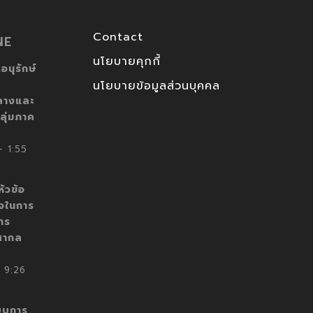
Contact
NE
นโยบายคุกกี้
อนุรักษ์
นโยบายข้อมูลส่วนบุคคล
ลางและ
ลุ่มภาค
 1:55
ัวข้อ
็จในการ
าร
สากล
 9:26
บบการ