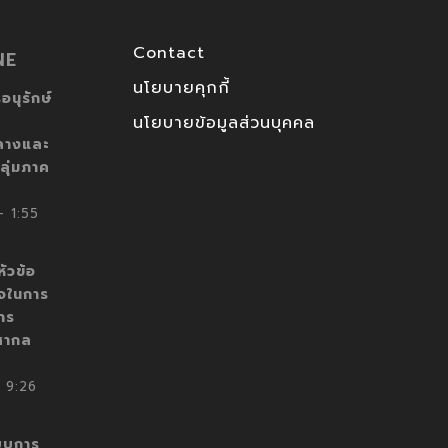
Contact
NE
นโยบายคุกกี้
อนุรักษ์
นโยบายข้อมูลส่วนบุคคล
ลางและ
ลุ่มภาค
 1:55
ัวข้อ
็จในการ
าร
สากล
 9:26
บบการ