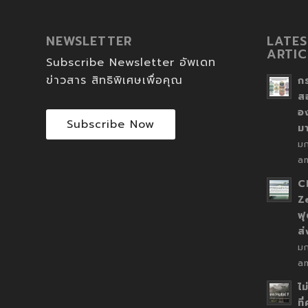
NEWSLETTER
LATES
ARTIC
Subscribe Newsletter อัพเดท
ข่าวสาร สิทธิพิเศษเพื่อคุณ
ก
ส
อ
Subscribe Now
ม
ม
a
C
Z
ฟุ
ส
ม
a
ไม
ที