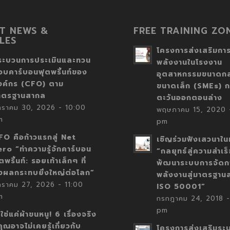
T NEWS &
FREE TRAINING ZO
LES
โครงการส่งเสริมการ
ระบวนการประเมินและทวน
พลังงานในโรงงาน
อบคาร์บอนฟุตพริ้นท์ของ
อุตสาหกรรมขนาดก
งค์กร (CFO) ตาม
ขนาดเล็ก (SMEs) ก
าตรฐานสากล
ตะวันออกตอนล่าง
กราคม 30, 2026 - 10:00
พฤษภาคม 15, 2020 -
m
pm
FO คือก้าวแรกสู่ Net
เชิญร่วมฟังเสวนาในห
ero “ทำความรู้จักคาร์บอน
“กลยุทธ์สู่ความสำเร
ตพริ้นท์: รอยเท้าเล็กๆ ที่
พัฒนาระบบการจัดก
่งผลกระทบยิ่งใหญ่ต่อโลก”
พลังงานสู่มาตรฐาน
กราคม 27, 2026 - 11:00
ISO 50001”
m
กรกฎาคม 24, 2018 -
pm
่ใช่แค่ผ้าขนหนู! 6 เรื่องจริง
่คุณอาจไม่เคยรู้เกี่ยวกับ
โครงการส่งเสริมระ