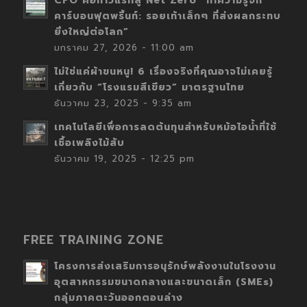
CFO คือก้าวแรกสู่ Net Zero “ทำความรู้จัก
คาร์บอนฟุตพริ้นท์: รอยเท้าเล็กๆ ที่ส่งผลกระทบ
ยิ่งใหญ่ต่อโลก”
มกราคม 27, 2026 - 11:00 am
ไม่ใช่แค่ผ้าขนหนู! 6 เรื่องจริงที่คุณอาจไม่เคยรู้
เกี่ยวกับ “โรงแรมสีเขียว” มาตรฐานไทย
ธันวาคม 23, 2025 - 9:35 am
เทคโนโลยีเพื่อการลดต้นทุนสำหรับหม้อไอน้ำที่ใช้
เชื้อเพลิงไม้สับ
ธันวาคม 19, 2025 - 12:25 pm
FREE TRAINING ZONE
โครงการส่งเสริมการอนุรักษ์พลังงานในโรงงาน
อุตสาหกรรมขนาดกลางและขนาดเล็ก (SMEs)
กลุ่มภาคตะวันออกตอนล่าง