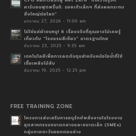
CFO คือก้าวแรกสู่ Net Zero “ทำความรู้จัก
คาร์บอนฟุตพริ้นท์: รอยเท้าเล็กๆ ที่ส่งผลกระทบ
ยิ่งใหญ่ต่อโลก”
มกราคม 27, 2026 - 11:00 am
ไม่ใช่แค่ผ้าขนหนู! 6 เรื่องจริงที่คุณอาจไม่เคยรู้
เกี่ยวกับ “โรงแรมสีเขียว” มาตรฐานไทย
ธันวาคม 23, 2025 - 9:35 am
เทคโนโลยีเพื่อการลดต้นทุนสำหรับหม้อไอน้ำที่ใช้
เชื้อเพลิงไม้สับ
ธันวาคม 19, 2025 - 12:25 pm
FREE TRAINING ZONE
โครงการส่งเสริมการอนุรักษ์พลังงานในโรงงาน
อุตสาหกรรมขนาดกลางและขนาดเล็ก (SMEs)
กลุ่มภาคตะวันออกตอนล่าง