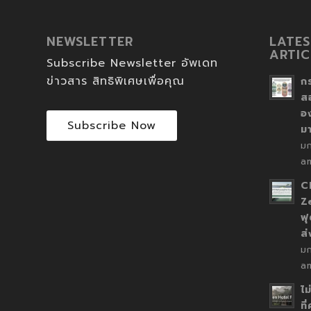
NEWSLETTER
LATES
ARTIC
Subscribe Newsletter อัพเดท
ข่าวสาร สิทธิพิเศษเพื่อคุณ
ก
ส
อ
Subscribe Now
ม
ม
a
C
Z
ฟุ
ส
ม
a
ไม
ที