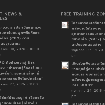
T NEWS &
FREE TRAINING ZO
LES
โครงการส่งเสริมการ
ระบวนการประเมินและทวน
พลังงานในโรงงาน
อบคาร์บอนฟุตพริ้นท์ของ
อุตสาหกรรมขนาดก
งค์กร (CFO) ตาม
ขนาดเล็ก (SMEs) ก
าตรฐานสากล
ตะวันออกตอนล่าง
กราคม 30, 2026 - 10:00
พฤษภาคม 15, 2020 -
m
pm
FO คือก้าวแรกสู่ Net
เชิญร่วมฟังเสวนาในห
ero “ทำความรู้จักคาร์บอน
“กลยุทธ์สู่ความสำเร
ตพริ้นท์: รอยเท้าเล็กๆ ที่
พัฒนาระบบการจัดก
่งผลกระทบยิ่งใหญ่ต่อโลก”
พลังงานสู่มาตรฐาน
กราคม 27, 2026 - 11:00
ISO 50001”
m
กรกฎาคม 24, 2018 -
pm
่ใช่แค่ผ้าขนหนู! 6 เรื่องจริง
่คุณอาจไม่เคยรู้เกี่ยวกับ
โครงการส่งเสริมระ