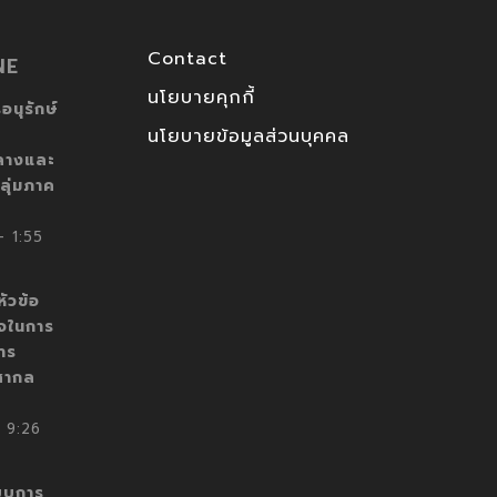
Contact
NE
นโยบายคุกกี้
อนุรักษ์
นโยบายข้อมูลส่วนบุคคล
ลางและ
ลุ่มภาค
 1:55
ัวข้อ
็จในการ
าร
สากล
 9:26
บบการ