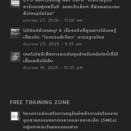
CFO คือก้าวแรกสู่ Net Zero “ทำความรู้จัก
คาร์บอนฟุตพริ้นท์: รอยเท้าเล็กๆ ที่ส่งผลกระทบ
ยิ่งใหญ่ต่อโลก”
มกราคม 27, 2026 - 11:00 am
ไม่ใช่แค่ผ้าขนหนู! 6 เรื่องจริงที่คุณอาจไม่เคยรู้
เกี่ยวกับ “โรงแรมสีเขียว” มาตรฐานไทย
ธันวาคม 23, 2025 - 9:35 am
เทคโนโลยีเพื่อการลดต้นทุนสำหรับหม้อไอน้ำที่ใช้
เชื้อเพลิงไม้สับ
ธันวาคม 19, 2025 - 12:25 pm
FREE TRAINING ZONE
โครงการส่งเสริมการอนุรักษ์พลังงานในโรงงาน
อุตสาหกรรมขนาดกลางและขนาดเล็ก (SMEs)
กลุ่มภาคตะวันออกตอนล่าง