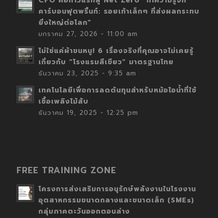
CFO คือก้าวแรกสู่ Net Zero “ทำความรู้จัก
คาร์บอนฟุตพริ้นท์: รอยเท้าเล็กๆ ที่ส่งผลกระทบ
ยิ่งใหญ่ต่อโลก”
มกราคม 27, 2026 - 11:00 am
ไม่ใช่แค่ผ้าขนหนู! 6 เรื่องจริงที่คุณอาจไม่เคยรู้
เกี่ยวกับ “โรงแรมสีเขียว” มาตรฐานไทย
ธันวาคม 23, 2025 - 9:35 am
เทคโนโลยีเพื่อการลดต้นทุนสำหรับหม้อไอน้ำที่ใช้
เชื้อเพลิงไม้สับ
ธันวาคม 19, 2025 - 12:25 pm
FREE TRAINING ZONE
โครงการส่งเสริมการอนุรักษ์พลังงานในโรงงาน
อุตสาหกรรมขนาดกลางและขนาดเล็ก (SMEs)
กลุ่มภาคตะวันออกตอนล่าง