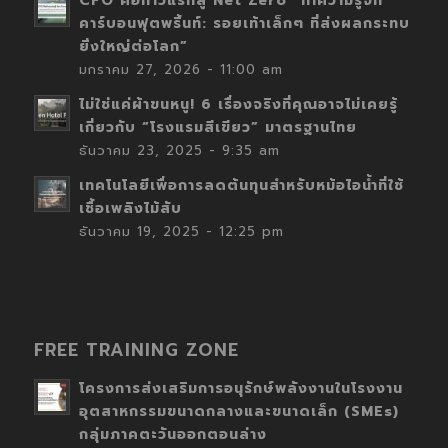
CFO คือก้าวแรกสู่ Net Zero “ทำความรู้จัก
คาร์บอนฟุตพริ้นท์: รอยเท้าเล็กๆ ที่ส่งผลกระทบ
ยิ่งใหญ่ต่อโลก”
มกราคม 27, 2026 - 11:00 am
ไม่ใช่แค่ผ้าขนหนู! 6 เรื่องจริงที่คุณอาจไม่เคยรู้
เกี่ยวกับ “โรงแรมสีเขียว” มาตรฐานไทย
ธันวาคม 23, 2025 - 9:35 am
เทคโนโลยีเพื่อการลดต้นทุนสำหรับหม้อไอน้ำที่ใช้
เชื้อเพลิงไม้สับ
ธันวาคม 19, 2025 - 12:25 pm
FREE TRAINING ZONE
โครงการส่งเสริมการอนุรักษ์พลังงานในโรงงาน
อุตสาหกรรมขนาดกลางและขนาดเล็ก (SMEs)
กลุ่มภาคตะวันออกตอนล่าง