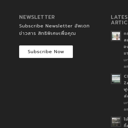
NEWSLETTER
LATES
ARTIC
Subscribe Newsletter อัพเดท
ข่าวสาร สิทธิพิเศษเพื่อคุณ
ก
ส
อ
Subscribe Now
ม
ม
a
C
Z
ฟุ
ส
ม
a
ไม
ที