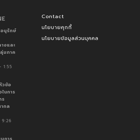
Contact
NE
นโยบายคุกกี้
อนุรักษ์
นโยบายข้อมูลส่วนบุคคล
ลางและ
ลุ่มภาค
 1:55
ัวข้อ
็จในการ
าร
สากล
 9:26
บบการ