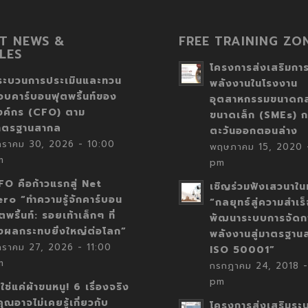
T NEWS &
FREE TRAINING ZO
LES
โครงการส่งเสริมการ
ระบวนการประเมินและทวน
พลังงานในโรงงาน
อบคาร์บอนฟุตพริ้นท์ของ
อุตสาหกรรมขนาดก
งค์กร (CFO) ตาม
ขนาดเล็ก (SMEs) ก
าตรฐานสากล
ตะวันออกตอนล่าง
กราคม 30, 2026 - 10:00
พฤษภาคม 15, 2020 -
m
pm
FO คือก้าวแรกสู่ Net
เชิญร่วมฟังเสวนาในห
ero “ทำความรู้จักคาร์บอน
“กลยุทธ์สู่ความสำเร
ตพริ้นท์: รอยเท้าเล็กๆ ที่
พัฒนาระบบการจัดก
่งผลกระทบยิ่งใหญ่ต่อโลก”
พลังงานสู่มาตรฐาน
กราคม 27, 2026 - 11:00
ISO 50001”
m
กรกฎาคม 24, 2018 -
pm
่ใช่แค่ผ้าขนหนู! 6 เรื่องจริง
่คุณอาจไม่เคยรู้เกี่ยวกับ
โครงการส่งเสริมระ