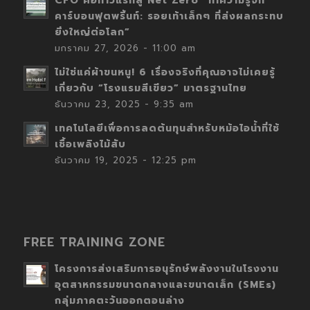
CFO คือก้าวแรกสู่ Net Zero “ทำความรู้จัก
คาร์บอนฟุตพริ้นท์: รอยเท้าเล็กๆ ที่ส่งผลกระทบ
ยิ่งใหญ่ต่อโลก”
มกราคม 27, 2026 - 11:00 am
ไม่ใช่แค่ผ้าขนหนู! 6 เรื่องจริงที่คุณอาจไม่เคยรู้
เกี่ยวกับ “โรงแรมสีเขียว” มาตรฐานไทย
ธันวาคม 23, 2025 - 9:35 am
เทคโนโลยีเพื่อการลดต้นทุนสำหรับหม้อไอน้ำที่ใช้
เชื้อเพลิงไม้สับ
ธันวาคม 19, 2025 - 12:25 pm
FREE TRAINING ZONE
โครงการส่งเสริมการอนุรักษ์พลังงานในโรงงาน
อุตสาหกรรมขนาดกลางและขนาดเล็ก (SMEs)
กลุ่มภาคตะวันออกตอนล่าง