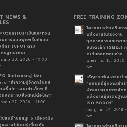
T NEWS &
FREE TRAINING ZO
LES
โครงการส่งเสริมการ
ระบวนการประเมินและทวน
พลังงานในโรงงาน
อบคาร์บอนฟุตพริ้นท์ของ
อุตสาหกรรมขนาดก
งค์กร (CFO) ตาม
ขนาดเล็ก (SMEs) ก
าตรฐานสากล
ตะวันออกตอนล่าง
กราคม 30, 2026 - 10:00
พฤษภาคม 15, 2020 -
m
pm
FO คือก้าวแรกสู่ Net
เชิญร่วมฟังเสวนาในห
ero “ทำความรู้จักคาร์บอน
“กลยุทธ์สู่ความสำเร
ตพริ้นท์: รอยเท้าเล็กๆ ที่
พัฒนาระบบการจัดก
่งผลกระทบยิ่งใหญ่ต่อโลก”
พลังงานสู่มาตรฐาน
กราคม 27, 2026 - 11:00
ISO 50001”
m
กรกฎาคม 24, 2018 -
pm
่ใช่แค่ผ้าขนหนู! 6 เรื่องจริง
่คุณอาจไม่เคยรู้เกี่ยวกับ
โครงการส่งเสริมระ