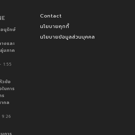
Contact
NE
นโยบายคุกกี้
อนุรักษ์
นโยบายข้อมูลส่วนบุคคล
ลางและ
ลุ่มภาค
 1:55
ัวข้อ
็จในการ
าร
สากล
 9:26
บบการ