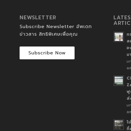
NEWSLETTER
LATES
ARTIC
Subscribe Newsletter อัพเดท
ข่าวสาร สิทธิพิเศษเพื่อคุณ
ก
ส
อ
Subscribe Now
ม
ม
a
C
Z
ฟุ
ส
ม
a
ไม
ที