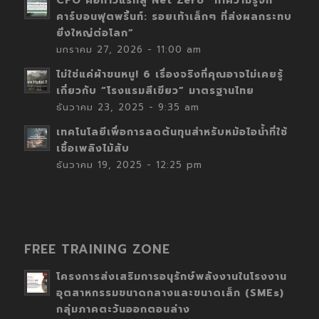
CFO คือก้าวแรกสู่ Net Zero “ทำความรู้จัก
คาร์บอนฟุตพริ้นท์: รอยเท้าเล็กๆ ที่ส่งผลกระทบ
ยิ่งใหญ่ต่อโลก”
มกราคม 27, 2026 - 11:00 am
ไม่ใช่แค่ผ้าขนหนู! 6 เรื่องจริงที่คุณอาจไม่เคยรู้
เกี่ยวกับ “โรงแรมสีเขียว” มาตรฐานไทย
ธันวาคม 23, 2025 - 9:35 am
เทคโนโลยีเพื่อการลดต้นทุนสำหรับหม้อไอน้ำที่ใช้
เชื้อเพลิงไม้สับ
ธันวาคม 19, 2025 - 12:25 pm
FREE TRAINING ZONE
โครงการส่งเสริมการอนุรักษ์พลังงานในโรงงาน
อุตสาหกรรมขนาดกลางและขนาดเล็ก (SMEs)
กลุ่มภาคตะวันออกตอนล่าง