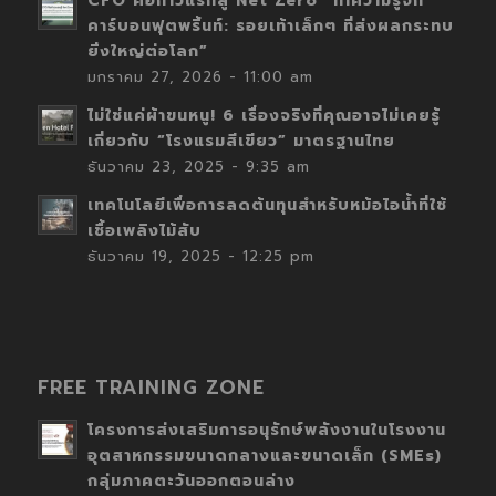
CFO คือก้าวแรกสู่ Net Zero “ทำความรู้จัก
คาร์บอนฟุตพริ้นท์: รอยเท้าเล็กๆ ที่ส่งผลกระทบ
ยิ่งใหญ่ต่อโลก”
มกราคม 27, 2026 - 11:00 am
ไม่ใช่แค่ผ้าขนหนู! 6 เรื่องจริงที่คุณอาจไม่เคยรู้
เกี่ยวกับ “โรงแรมสีเขียว” มาตรฐานไทย
ธันวาคม 23, 2025 - 9:35 am
เทคโนโลยีเพื่อการลดต้นทุนสำหรับหม้อไอน้ำที่ใช้
เชื้อเพลิงไม้สับ
ธันวาคม 19, 2025 - 12:25 pm
FREE TRAINING ZONE
โครงการส่งเสริมการอนุรักษ์พลังงานในโรงงาน
อุตสาหกรรมขนาดกลางและขนาดเล็ก (SMEs)
กลุ่มภาคตะวันออกตอนล่าง