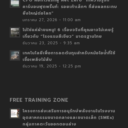
CFO คือก้าวแรกสู่ Net Zero “ทำความรู้จัก
คาร์บอนฟุตพริ้นท์: รอยเท้าเล็กๆ ที่ส่งผลกระทบ
ยิ่งใหญ่ต่อโลก”
มกราคม 27, 2026 - 11:00 am
ไม่ใช่แค่ผ้าขนหนู! 6 เรื่องจริงที่คุณอาจไม่เคยรู้
เกี่ยวกับ “โรงแรมสีเขียว” มาตรฐานไทย
ธันวาคม 23, 2025 - 9:35 am
เทคโนโลยีเพื่อการลดต้นทุนสำหรับหม้อไอน้ำที่ใช้
เชื้อเพลิงไม้สับ
ธันวาคม 19, 2025 - 12:25 pm
FREE TRAINING ZONE
โครงการส่งเสริมการอนุรักษ์พลังงานในโรงงาน
อุตสาหกรรมขนาดกลางและขนาดเล็ก (SMEs)
กลุ่มภาคตะวันออกตอนล่าง