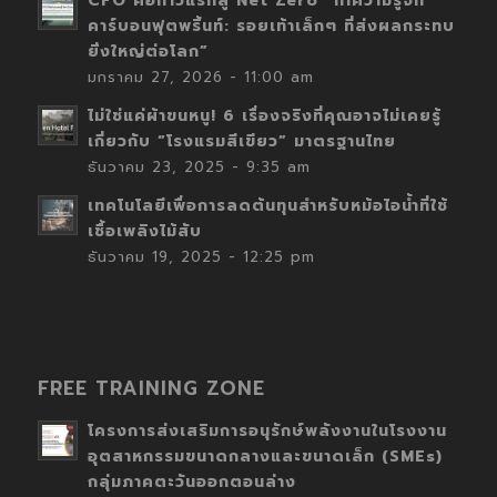
CFO คือก้าวแรกสู่ Net Zero “ทำความรู้จัก
คาร์บอนฟุตพริ้นท์: รอยเท้าเล็กๆ ที่ส่งผลกระทบ
ยิ่งใหญ่ต่อโลก”
มกราคม 27, 2026 - 11:00 am
ไม่ใช่แค่ผ้าขนหนู! 6 เรื่องจริงที่คุณอาจไม่เคยรู้
เกี่ยวกับ “โรงแรมสีเขียว” มาตรฐานไทย
ธันวาคม 23, 2025 - 9:35 am
เทคโนโลยีเพื่อการลดต้นทุนสำหรับหม้อไอน้ำที่ใช้
เชื้อเพลิงไม้สับ
ธันวาคม 19, 2025 - 12:25 pm
FREE TRAINING ZONE
โครงการส่งเสริมการอนุรักษ์พลังงานในโรงงาน
อุตสาหกรรมขนาดกลางและขนาดเล็ก (SMEs)
กลุ่มภาคตะวันออกตอนล่าง