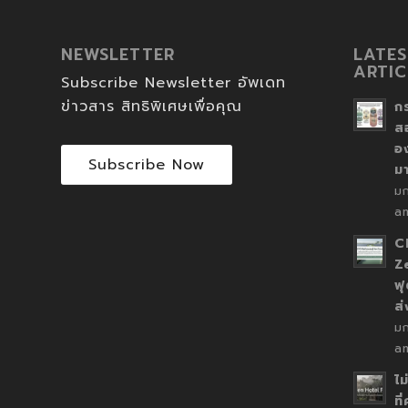
NEWSLETTER
LATES
ARTIC
Subscribe Newsletter อัพเดท
ข่าวสาร สิทธิพิเศษเพื่อคุณ
ก
ส
อ
Subscribe Now
ม
ม
a
C
Z
ฟุ
ส
ม
a
ไม
ที