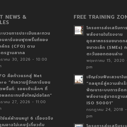
T NEWS &
FREE TRAINING ZO
LES
โครงการส่งเสริมการ
ระบวนการประเมินและทวน
พลังงานในโรงงาน
อบคาร์บอนฟุตพริ้นท์ของ
อุตสาหกรรมขนาดก
งค์กร (CFO) ตาม
ขนาดเล็ก (SMEs) ก
าตรฐานสากล
ตะวันออกตอนล่าง
กราคม 30, 2026 - 10:00
พฤษภาคม 15, 2020 -
m
pm
FO คือก้าวแรกสู่ Net
เชิญร่วมฟังเสวนาในห
ero “ทำความรู้จักคาร์บอน
“กลยุทธ์สู่ความสำเร
ตพริ้นท์: รอยเท้าเล็กๆ ที่
พัฒนาระบบการจัดก
่งผลกระทบยิ่งใหญ่ต่อโลก”
พลังงานสู่มาตรฐาน
กราคม 27, 2026 - 11:00
ISO 50001”
m
กรกฎาคม 24, 2018 -
pm
่ใช่แค่ผ้าขนหนู! 6 เรื่องจริง
่คุณอาจไม่เคยรู้เกี่ยวกับ
โครงการส่งเสริมระ