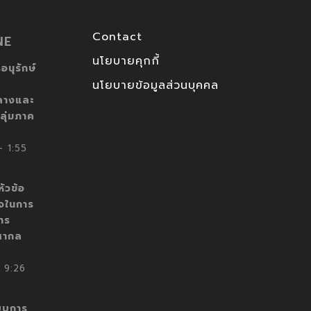
Contact
NE
นโยบายคุกกี้
อนุรักษ์
นโยบายข้อมูลส่วนบุคคล
ลางและ
ลุ่มภาค
 1:55
ัวข้อ
็จในการ
าร
สากล
 9:26
บบการ