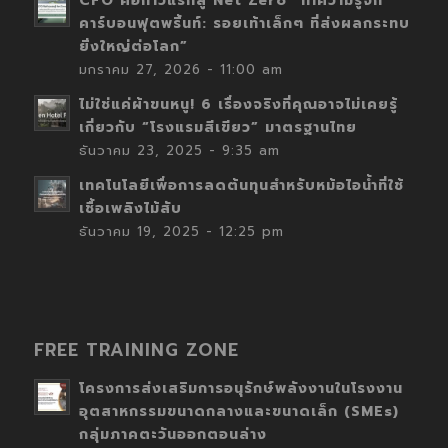
CFO คือก้าวแรกสู่ Net Zero “ทำความรู้จัก
คาร์บอนฟุตพริ้นท์: รอยเท้าเล็กๆ ที่ส่งผลกระทบ
ยิ่งใหญ่ต่อโลก”
มกราคม 27, 2026 - 11:00 am
ไม่ใช่แค่ผ้าขนหนู! 6 เรื่องจริงที่คุณอาจไม่เคยรู้
เกี่ยวกับ “โรงแรมสีเขียว” มาตรฐานไทย
ธันวาคม 23, 2025 - 9:35 am
เทคโนโลยีเพื่อการลดต้นทุนสำหรับหม้อไอน้ำที่ใช้
เชื้อเพลิงไม้สับ
ธันวาคม 19, 2025 - 12:25 pm
FREE TRAINING ZONE
โครงการส่งเสริมการอนุรักษ์พลังงานในโรงงาน
อุตสาหกรรมขนาดกลางและขนาดเล็ก (SMEs)
กลุ่มภาคตะวันออกตอนล่าง