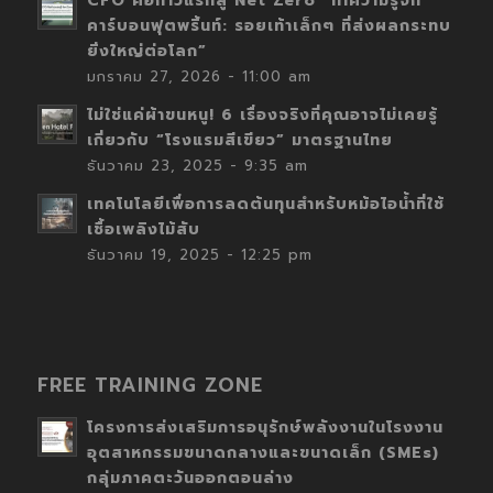
CFO คือก้าวแรกสู่ Net Zero “ทำความรู้จัก
คาร์บอนฟุตพริ้นท์: รอยเท้าเล็กๆ ที่ส่งผลกระทบ
ยิ่งใหญ่ต่อโลก”
มกราคม 27, 2026 - 11:00 am
ไม่ใช่แค่ผ้าขนหนู! 6 เรื่องจริงที่คุณอาจไม่เคยรู้
เกี่ยวกับ “โรงแรมสีเขียว” มาตรฐานไทย
ธันวาคม 23, 2025 - 9:35 am
เทคโนโลยีเพื่อการลดต้นทุนสำหรับหม้อไอน้ำที่ใช้
เชื้อเพลิงไม้สับ
ธันวาคม 19, 2025 - 12:25 pm
FREE TRAINING ZONE
โครงการส่งเสริมการอนุรักษ์พลังงานในโรงงาน
อุตสาหกรรมขนาดกลางและขนาดเล็ก (SMEs)
กลุ่มภาคตะวันออกตอนล่าง