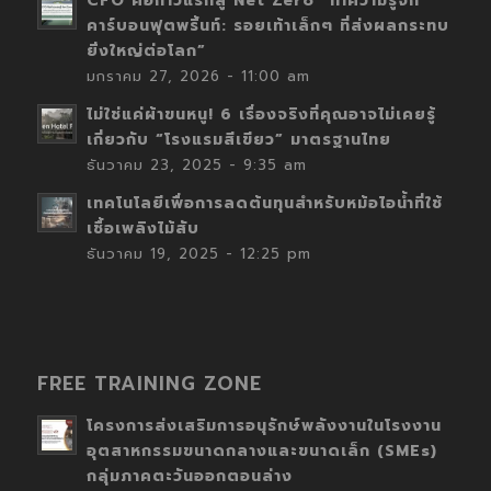
CFO คือก้าวแรกสู่ Net Zero “ทำความรู้จัก
คาร์บอนฟุตพริ้นท์: รอยเท้าเล็กๆ ที่ส่งผลกระทบ
ยิ่งใหญ่ต่อโลก”
มกราคม 27, 2026 - 11:00 am
ไม่ใช่แค่ผ้าขนหนู! 6 เรื่องจริงที่คุณอาจไม่เคยรู้
เกี่ยวกับ “โรงแรมสีเขียว” มาตรฐานไทย
ธันวาคม 23, 2025 - 9:35 am
เทคโนโลยีเพื่อการลดต้นทุนสำหรับหม้อไอน้ำที่ใช้
เชื้อเพลิงไม้สับ
ธันวาคม 19, 2025 - 12:25 pm
FREE TRAINING ZONE
โครงการส่งเสริมการอนุรักษ์พลังงานในโรงงาน
อุตสาหกรรมขนาดกลางและขนาดเล็ก (SMEs)
กลุ่มภาคตะวันออกตอนล่าง