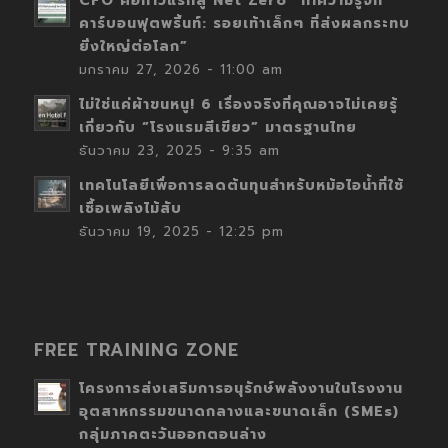
CFO คือก้าวแรกสู่ Net Zero “ทำความรู้จัก
คาร์บอนฟุตพริ้นท์: รอยเท้าเล็กๆ ที่ส่งผลกระทบ
ยิ่งใหญ่ต่อโลก”
มกราคม 27, 2026 - 11:00 am
ไม่ใช่แค่ผ้าขนหนู! 6 เรื่องจริงที่คุณอาจไม่เคยรู้
เกี่ยวกับ “โรงแรมสีเขียว” มาตรฐานไทย
ธันวาคม 23, 2025 - 9:35 am
เทคโนโลยีเพื่อการลดต้นทุนสำหรับหม้อไอน้ำที่ใช้
เชื้อเพลิงไม้สับ
ธันวาคม 19, 2025 - 12:25 pm
FREE TRAINING ZONE
โครงการส่งเสริมการอนุรักษ์พลังงานในโรงงาน
อุตสาหกรรมขนาดกลางและขนาดเล็ก (SMEs)
กลุ่มภาคตะวันออกตอนล่าง