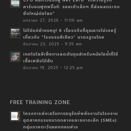
CFO คือก้าวแรกสู่ Net Zero “ทำความรู้จัก
คาร์บอนฟุตพริ้นท์: รอยเท้าเล็กๆ ที่ส่งผลกระทบ
ยิ่งใหญ่ต่อโลก”
มกราคม 27, 2026 - 11:00 am
ไม่ใช่แค่ผ้าขนหนู! 6 เรื่องจริงที่คุณอาจไม่เคยรู้
เกี่ยวกับ “โรงแรมสีเขียว” มาตรฐานไทย
ธันวาคม 23, 2025 - 9:35 am
เทคโนโลยีเพื่อการลดต้นทุนสำหรับหม้อไอน้ำที่ใช้
เชื้อเพลิงไม้สับ
ธันวาคม 19, 2025 - 12:25 pm
FREE TRAINING ZONE
โครงการส่งเสริมการอนุรักษ์พลังงานในโรงงาน
อุตสาหกรรมขนาดกลางและขนาดเล็ก (SMEs)
กลุ่มภาคตะวันออกตอนล่าง