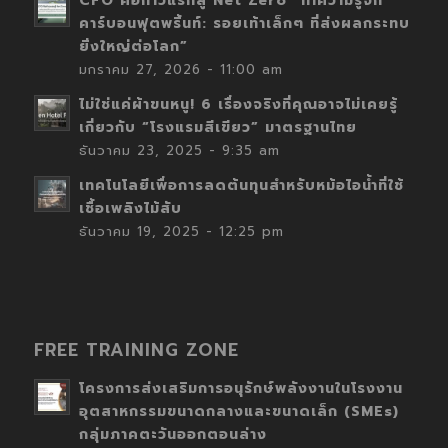
CFO คือก้าวแรกสู่ Net Zero “ทำความรู้จัก
คาร์บอนฟุตพริ้นท์: รอยเท้าเล็กๆ ที่ส่งผลกระทบ
ยิ่งใหญ่ต่อโลก”
มกราคม 27, 2026 - 11:00 am
ไม่ใช่แค่ผ้าขนหนู! 6 เรื่องจริงที่คุณอาจไม่เคยรู้
เกี่ยวกับ “โรงแรมสีเขียว” มาตรฐานไทย
ธันวาคม 23, 2025 - 9:35 am
เทคโนโลยีเพื่อการลดต้นทุนสำหรับหม้อไอน้ำที่ใช้
เชื้อเพลิงไม้สับ
ธันวาคม 19, 2025 - 12:25 pm
FREE TRAINING ZONE
โครงการส่งเสริมการอนุรักษ์พลังงานในโรงงาน
อุตสาหกรรมขนาดกลางและขนาดเล็ก (SMEs)
กลุ่มภาคตะวันออกตอนล่าง