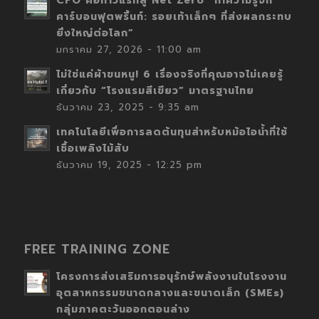
CFO คือก้าวแรกสู่ Net Zero “ทำความรู้จัก
คาร์บอนฟุตพริ้นท์: รอยเท้าเล็กๆ ที่ส่งผลกระทบ
ยิ่งใหญ่ต่อโลก”
มกราคม 27, 2026 - 11:00 am
ไม่ใช่แค่ผ้าขนหนู! 6 เรื่องจริงที่คุณอาจไม่เคยรู้
เกี่ยวกับ “โรงแรมสีเขียว” มาตรฐานไทย
ธันวาคม 23, 2025 - 9:35 am
เทคโนโลยีเพื่อการลดต้นทุนสำหรับหม้อไอน้ำที่ใช้
เชื้อเพลิงไม้สับ
ธันวาคม 19, 2025 - 12:25 pm
FREE TRAINING ZONE
โครงการส่งเสริมการอนุรักษ์พลังงานในโรงงาน
อุตสาหกรรมขนาดกลางและขนาดเล็ก (SMEs)
กลุ่มภาคตะวันออกตอนล่าง