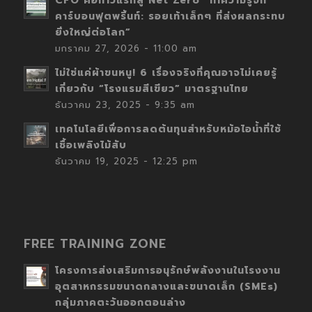
CFO คือก้าวแรกสู่ Net Zero “ทำความรู้จัก
คาร์บอนฟุตพริ้นท์: รอยเท้าเล็กๆ ที่ส่งผลกระทบ
ยิ่งใหญ่ต่อโลก”
มกราคม 27, 2026 - 11:00 am
ไม่ใช่แค่ผ้าขนหนู! 6 เรื่องจริงที่คุณอาจไม่เคยรู้
เกี่ยวกับ “โรงแรมสีเขียว” มาตรฐานไทย
ธันวาคม 23, 2025 - 9:35 am
เทคโนโลยีเพื่อการลดต้นทุนสำหรับหม้อไอน้ำที่ใช้
เชื้อเพลิงไม้สับ
ธันวาคม 19, 2025 - 12:25 pm
FREE TRAINING ZONE
โครงการส่งเสริมการอนุรักษ์พลังงานในโรงงาน
อุตสาหกรรมขนาดกลางและขนาดเล็ก (SMEs)
กลุ่มภาคตะวันออกตอนล่าง