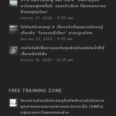
CFO คือก้าวแรกสู่ Net Zero “ทำความรู้จัก
คาร์บอนฟุตพริ้นท์: รอยเท้าเล็กๆ ที่ส่งผลกระทบ
ยิ่งใหญ่ต่อโลก”
มกราคม 27, 2026 - 11:00 am
ไม่ใช่แค่ผ้าขนหนู! 6 เรื่องจริงที่คุณอาจไม่เคยรู้
เกี่ยวกับ “โรงแรมสีเขียว” มาตรฐานไทย
ธันวาคม 23, 2025 - 9:35 am
เทคโนโลยีเพื่อการลดต้นทุนสำหรับหม้อไอน้ำที่ใช้
เชื้อเพลิงไม้สับ
ธันวาคม 19, 2025 - 12:25 pm
FREE TRAINING ZONE
โครงการส่งเสริมการอนุรักษ์พลังงานในโรงงาน
อุตสาหกรรมขนาดกลางและขนาดเล็ก (SMEs)
กลุ่มภาคตะวันออกตอนล่าง