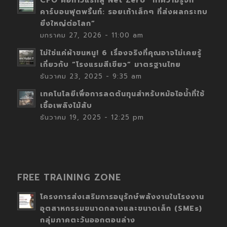
CFO คือก้าวแรกสู่ Net Zero “ทำความรู้จัก
คาร์บอนฟุตพริ้นท์: รอยเท้าเล็กๆ ที่ส่งผลกระทบ
ยิ่งใหญ่ต่อโลก”
มกราคม 27, 2026 - 11:00 am
ไม่ใช่แค่ผ้าขนหนู! 6 เรื่องจริงที่คุณอาจไม่เคยรู้
เกี่ยวกับ “โรงแรมสีเขียว” มาตรฐานไทย
ธันวาคม 23, 2025 - 9:35 am
เทคโนโลยีเพื่อการลดต้นทุนสำหรับหม้อไอน้ำที่ใช้
เชื้อเพลิงไม้สับ
ธันวาคม 19, 2025 - 12:25 pm
FREE TRAINING ZONE
โครงการส่งเสริมการอนุรักษ์พลังงานในโรงงาน
อุตสาหกรรมขนาดกลางและขนาดเล็ก (SMEs)
กลุ่มภาคตะวันออกตอนล่าง