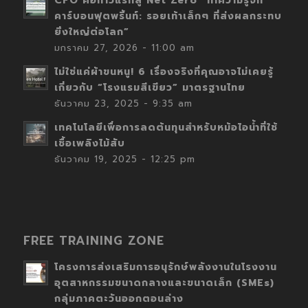
CFO คือก้าวแรกสู่ Net Zero “ทำความรู้จัก
คาร์บอนฟุตพริ้นท์: รอยเท้าเล็กๆ ที่ส่งผลกระทบ
ยิ่งใหญ่ต่อโลก”
มกราคม 27, 2026 - 11:00 am
ไม่ใช่แค่ผ้าขนหนู! 6 เรื่องจริงที่คุณอาจไม่เคยรู้
เกี่ยวกับ “โรงแรมสีเขียว” มาตรฐานไทย
ธันวาคม 23, 2025 - 9:35 am
เทคโนโลยีเพื่อการลดต้นทุนสำหรับหม้อไอน้ำที่ใช้
เชื้อเพลิงไม้สับ
ธันวาคม 19, 2025 - 12:25 pm
FREE TRAINING ZONE
โครงการส่งเสริมการอนุรักษ์พลังงานในโรงงาน
อุตสาหกรรมขนาดกลางและขนาดเล็ก (SMEs)
กลุ่มภาคตะวันออกตอนล่าง