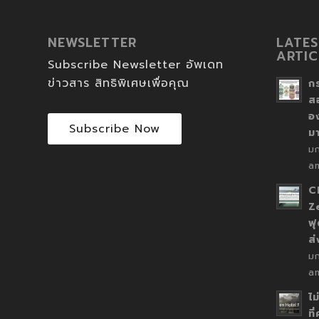
NEWSLETTER
LATES
ARTIC
Subscribe Newsletter อัพเดท
ข่าวสาร สิทธิพิเศษเพื่อคุณ
ก
ส
อ
Subscribe Now
ม
ม
a
C
Z
ฟุ
ส
ม
a
ไม
ที