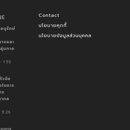
Contact
NE
นโยบายคุกกี้
อนุรักษ์
นโยบายข้อมูลส่วนบุคคล
ลางและ
ลุ่มภาค
 1:55
ัวข้อ
็จในการ
าร
สากล
 9:26
บบการ