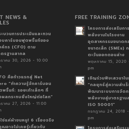
T NEWS &
FREE TRAINING ZO
LES
โครงการส่งเสริมการ
ระบวนการประเมินและทวน
พลังงานในโรงงาน
อบคาร์บอนฟุตพริ้นท์ของ
อุตสาหกรรมขนาดก
งค์กร (CFO) ตาม
ขนาดเล็ก (SMEs) ก
าตรฐานสากล
ตะวันออกตอนล่าง
กราคม 30, 2026 - 10:00
พฤษภาคม 15, 2020 -
m
pm
FO คือก้าวแรกสู่ Net
เชิญร่วมฟังเสวนาในห
ero “ทำความรู้จักคาร์บอน
“กลยุทธ์สู่ความสำเร
ตพริ้นท์: รอยเท้าเล็กๆ ที่
พัฒนาระบบการจัดก
่งผลกระทบยิ่งใหญ่ต่อโลก”
พลังงานสู่มาตรฐาน
กราคม 27, 2026 - 11:00
ISO 50001”
m
กรกฎาคม 24, 2018 -
pm
่ใช่แค่ผ้าขนหนู! 6 เรื่องจริง
่คุณอาจไม่เคยรู้เกี่ยวกับ
โครงการส่งเสริมระ