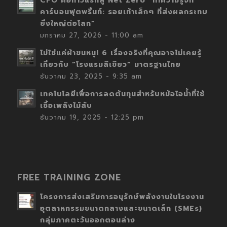
CFO คือก้าวแรกสู่ Net Zero “ทำความรู้จัก
คาร์บอนฟุตพริ้นท์: รอยเท้าเล็กๆ ที่ส่งผลกระทบ
ยิ่งใหญ่ต่อโลก”
มกราคม 27, 2026 - 11:00 am
ไม่ใช่แค่ผ้าขนหนู! 6 เรื่องจริงที่คุณอาจไม่เคยรู้
เกี่ยวกับ “โรงแรมสีเขียว” มาตรฐานไทย
ธันวาคม 23, 2025 - 9:35 am
เทคโนโลยีเพื่อการลดต้นทุนสำหรับหม้อไอน้ำที่ใช้
เชื้อเพลิงไม้สับ
ธันวาคม 19, 2025 - 12:25 pm
FREE TRAINING ZONE
โครงการส่งเสริมการอนุรักษ์พลังงานในโรงงาน
อุตสาหกรรมขนาดกลางและขนาดเล็ก (SMEs)
กลุ่มภาคตะวันออกตอนล่าง