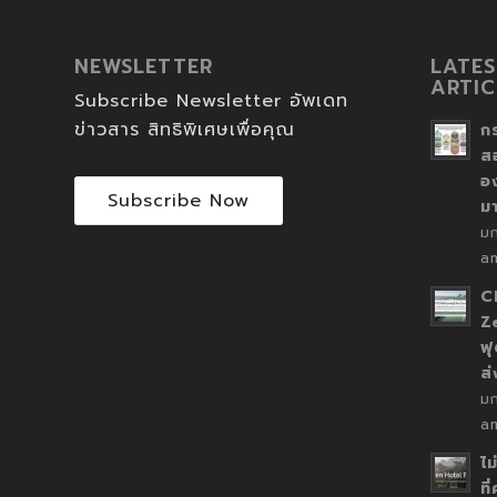
NEWSLETTER
LATES
ARTIC
Subscribe Newsletter อัพเดท
ข่าวสาร สิทธิพิเศษเพื่อคุณ
ก
ส
อ
Subscribe Now
ม
ม
a
C
Z
ฟุ
ส
ม
a
ไม
ที