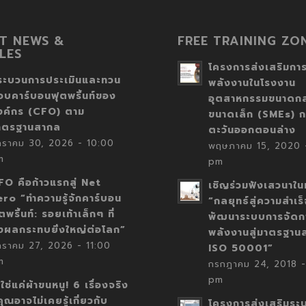
T NEWS &
FREE TRAINING ZO
LES
โครงการส่งเสริมการ
ระบวนการประเมินและทวน
พลังงานในโรงงาน
อบคาร์บอนฟุตพริ้นท์ของ
อุตสาหกรรมขนาดก
งค์กร (CFO) ตาม
ขนาดเล็ก (SMEs) ก
าตรฐานสากล
ตะวันออกตอนล่าง
กราคม 30, 2026 - 10:00
พฤษภาคม 15, 2020 -
m
pm
FO คือก้าวแรกสู่ Net
เชิญร่วมฟังเสวนาในห
ero “ทำความรู้จักคาร์บอน
“กลยุทธ์สู่ความสำเร
ตพริ้นท์: รอยเท้าเล็กๆ ที่
พัฒนาระบบการจัดก
่งผลกระทบยิ่งใหญ่ต่อโลก”
พลังงานสู่มาตรฐาน
กราคม 27, 2026 - 11:00
ISO 50001”
m
กรกฎาคม 24, 2018 -
pm
่ใช่แค่ผ้าขนหนู! 6 เรื่องจริง
่คุณอาจไม่เคยรู้เกี่ยวกับ
โครงการส่งเสริมระ