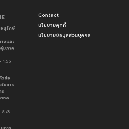
Contact
NE
นโยบายคุกกี้
อนุรักษ์
นโยบายข้อมูลส่วนบุคคล
ลางและ
ลุ่มภาค
 1:55
ัวข้อ
็จในการ
าร
สากล
 9:26
บบการ