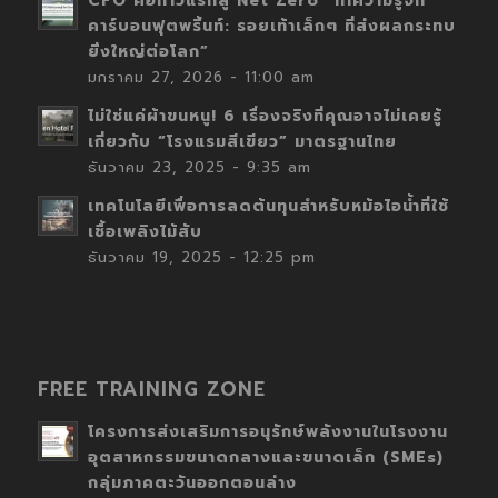
CFO คือก้าวแรกสู่ Net Zero “ทำความรู้จัก
คาร์บอนฟุตพริ้นท์: รอยเท้าเล็กๆ ที่ส่งผลกระทบ
ยิ่งใหญ่ต่อโลก”
มกราคม 27, 2026 - 11:00 am
ไม่ใช่แค่ผ้าขนหนู! 6 เรื่องจริงที่คุณอาจไม่เคยรู้
เกี่ยวกับ “โรงแรมสีเขียว” มาตรฐานไทย
ธันวาคม 23, 2025 - 9:35 am
เทคโนโลยีเพื่อการลดต้นทุนสำหรับหม้อไอน้ำที่ใช้
เชื้อเพลิงไม้สับ
ธันวาคม 19, 2025 - 12:25 pm
FREE TRAINING ZONE
โครงการส่งเสริมการอนุรักษ์พลังงานในโรงงาน
อุตสาหกรรมขนาดกลางและขนาดเล็ก (SMEs)
กลุ่มภาคตะวันออกตอนล่าง